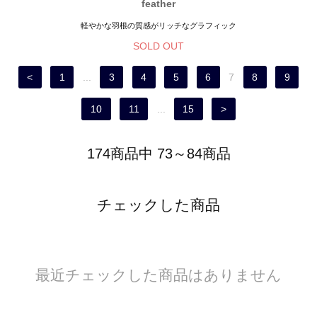
feather
軽やかな羽根の質感がリッチなグラフィック
SOLD OUT
<
1
...
3
4
5
6
7
8
9
10
11
...
15
>
174商品中 73～84商品
チェックした商品
最近チェックした商品はありません