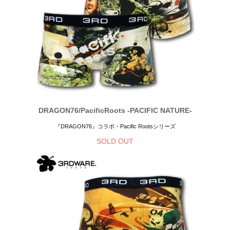
DRAGON76/PacificRoots -PACIFIC NATURE-
『DRAGON76』コラボ・Pacific Rootsシリーズ
SOLD OUT