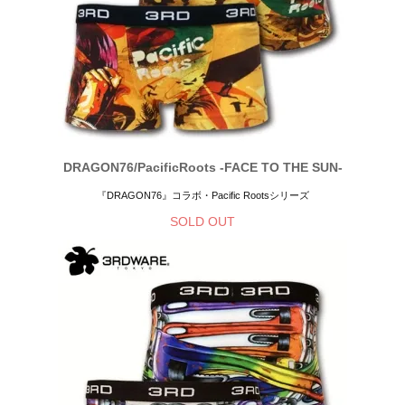
DRAGON76/PacificRoots -FACE TO THE SUN-
『DRAGON76』コラボ・Pacific Rootsシリーズ
SOLD OUT