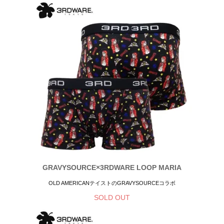
GRAVYSOURCE×3RDWARE LOOP MARIA
OLD AMERICANテイストのGRAVYSOURCEコラボ
SOLD OUT