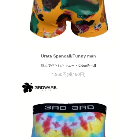
Urata Spancall/Funny man
粘土で作られたキュートなdoolたち!!
4,950円(税450円)