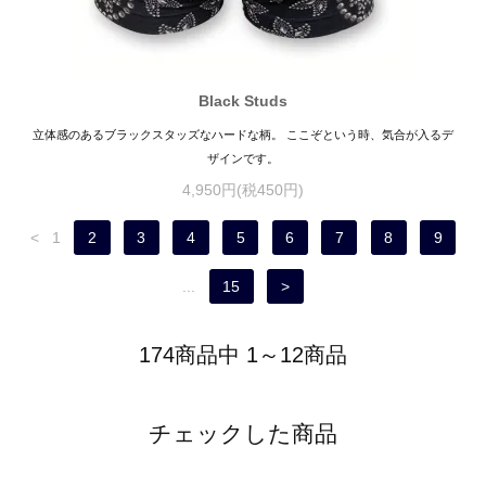
Black Studs
立体感のあるブラックスタッズなハードな柄。 ここぞという時、気合が入るデ
ザインです。
4,950円(税450円)
<
1
2
3
4
5
6
7
8
9
...
15
>
174商品中 1～12商品
チェックした商品