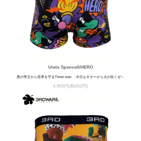
Urata Spancall/HERO
悪の帝王から世界を守るThree man .今日もギターから火が吹くぜ～
4,950円(税450円)