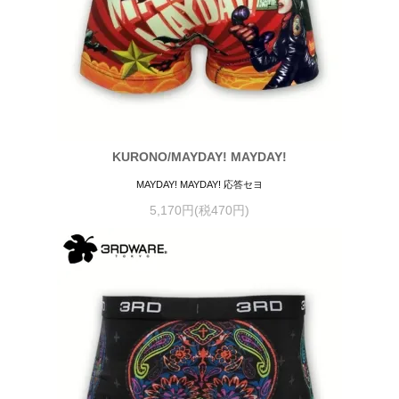
KURONO/MAYDAY! MAYDAY!
MAYDAY! MAYDAY! 応答セヨ
5,170円(税470円)