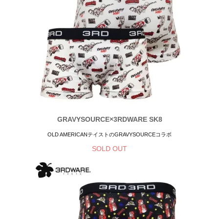
GRAVYSOURCE×3RDWARE SK8
OLD AMERICANテイストのGRAVYSOURCEコラボ
SOLD OUT