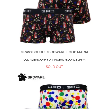
GRAVYSOURCE×3RDWARE LOOP MARIA
OLD AMERICANテイストのGRAVYSOURCEコラボ
SOLD OUT