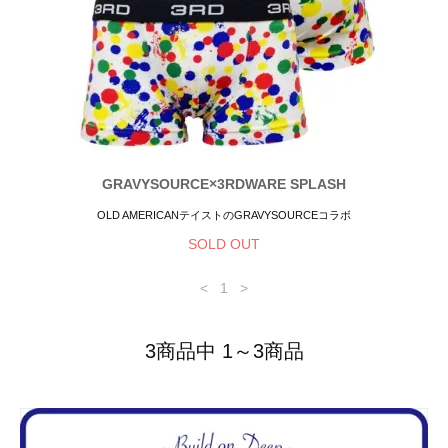
GRAVYSOURCE×3RDWARE SPLASH
OLD AMERICANテイストのGRAVYSOURCEコラボ
SOLD OUT
<
1
>
3商品中 1～3商品