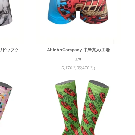
健児/ドウブツ
AbleArtCompany 半澤真人/工場
工場
5,170円(税470円)