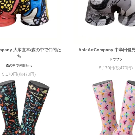
Company 大峯直幸/森の中で仲間た
AbleArtCompany 中牟田
ち
ドウブツ
森の中で仲間たち
5,170円(税470円)
5,170円(税470円)