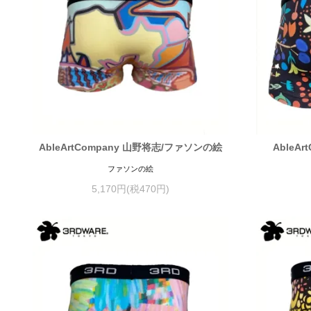
AbleArtCompany 山野将志/ファソンの絵
AbleA
ファソンの絵
5,170円(税470円)