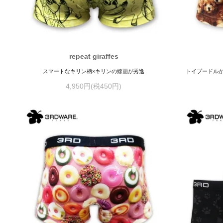
repeat giraffes
スマートなキリン柄×キリンの線画が秀逸
トイプードル
4,950円(税450円)