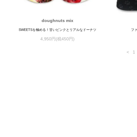
doughnuts mix
SWEETSを極める！甘いピンクとリアルなドーナツ
フ
4,950円(税450円)
<
1