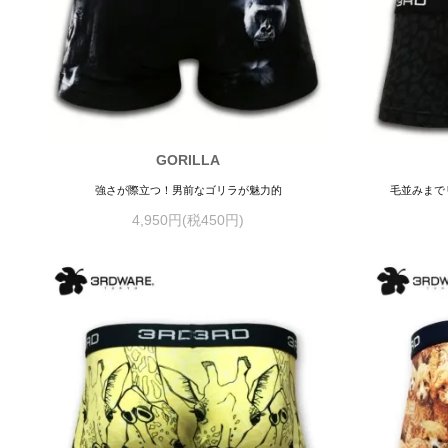
GORILLA
強さが際立つ！男前なゴリラが魅力的
毛並みまで
4,950円(税450円)