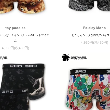
toy poodles
Paisley Mono
がいっぱい！インパクト大のヒットアイテ
とことんシックな白黒のペイズ
ム
4,950円(税450円)
4,950円(税450円)