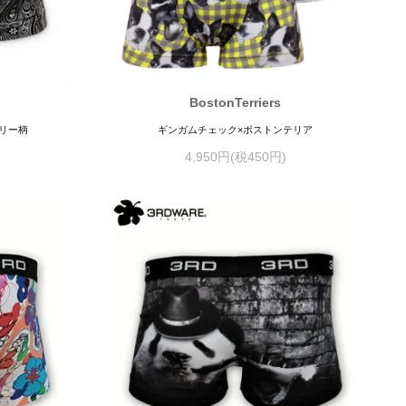
BostonTerriers
リー柄
ギンガムチェック×ボストンテリア
4,950円(税450円)