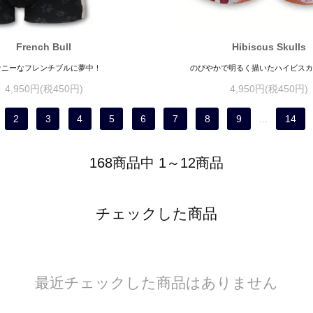
French Bull
Hibiscus Skulls
ァニーなフレンチブルに夢中！
のびやかで明るく描いたハイビスカ
4,950円(税450円)
4,950円(税450円)
2
3
4
5
6
7
8
9
...
14
168商品中 1～12商品
チェックした商品
最近チェックした商品はありません