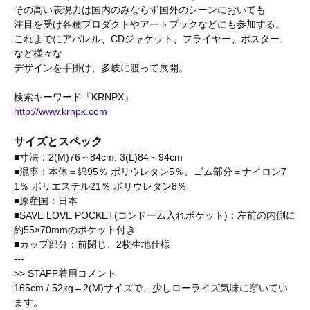
その高い表現力は国内のみならず国外のシーンにおいても
注目を受け各種プロダクトやアートブックなどにも参加する。
これまでにアパレル、CDジャケット、フライヤー、ポスター、
など様々な
デザインを手掛け、多岐に渡って展開。
検索キーワード『KRNPX』
http://www.krnpx.com
サイズとスペック
■寸法：2(M)76～84cm, 3(L)84～94cm
■混率：本体＝綿95％ ポリウレタン5％、ゴム部分＝ナイロン7
1％ ポリエステル21％ ポリウレタン8％
■原産国：日本
■SAVE LOVE POCKET(コンドーム入れポケット)：左前の内側に
約55×70mmのポケット付き
■カップ部分：前閉じ、2枚生地仕様
---
>> STAFF着用コメント
165cm / 52kg→2(M)サイズで、少しローライズ気味に穿いてい
ます。