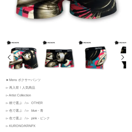
►
Mens ボクサーパンツ
▻
再入荷！人気商品
▻
Artist Collection
▻
柄で選ぶ
/ ▻
OTHER
▻
色で選ぶ
/ ▻
blue - 青
▻
色で選ぶ
/ ▻
pink - ピンク
▻
KURONO/KRNPX