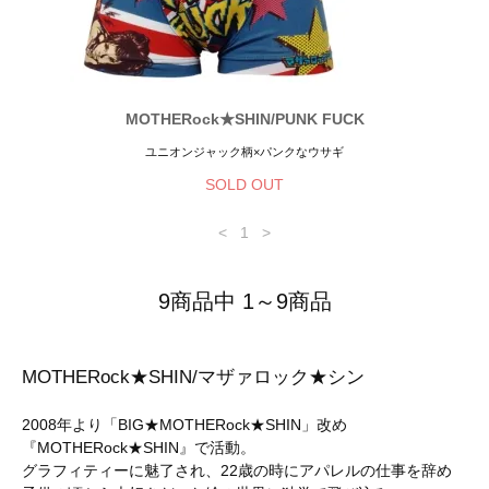
MOTHERock★SHIN/PUNK FUCK
ユニオンジャック柄×パンクなウサギ
SOLD OUT
<
1
>
9商品中 1～9商品
MOTHERock★SHIN/マザァロック★シン
2008年より「BIG★MOTHERock★SHIN」改め
『MOTHERock★SHIN』で活動。
グラフィティーに魅了され、22歳の時にアパレルの仕事を辞め