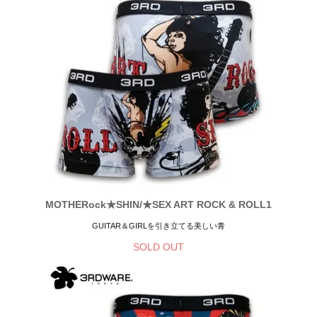
MOTHERock★SHIN/★SEX ART ROCK & ROLL1
GUITAR＆GIRLを引き立てる美しい青
SOLD OUT