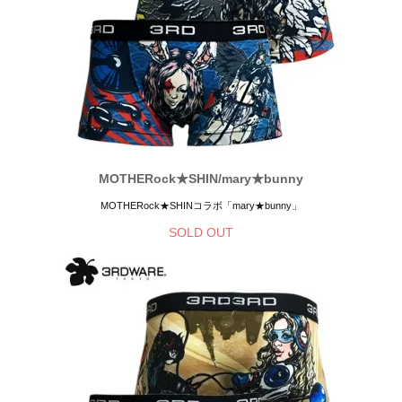
MOTHERock★SHIN/mary★bunny
MOTHERock★SHINコラボ「mary★bunny」
SOLD OUT