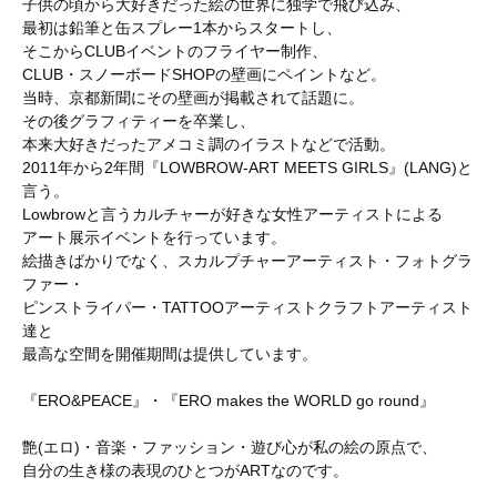
子供の頃から大好きだった絵の世界に独学で飛び込み、
最初は鉛筆と缶スプレー1本からスタートし、
そこからCLUBイベントのフライヤー制作、
CLUB・スノーボードSHOPの壁画にペイントなど。
当時、京都新聞にその壁画が掲載されて話題に。
その後グラフィティーを卒業し、
本来大好きだったアメコミ調のイラストなどで活動。
2011年から2年間『LOWBROW-ART MEETS GIRLS』(LANG)と
言う。
Lowbrowと言うカルチャーが好きな女性アーティストによる
アート展示イベントを行っています。
絵描きばかりでなく、スカルプチャーアーティスト・フォトグラ
ファー・
ピンストライパー・TATTOOアーティストクラフトアーティスト
達と
最高な空間を開催期間は提供しています。
『ERO&PEACE』・『ERO makes the WORLD go round』
艶(エロ)・音楽・ファッション・遊び心が私の絵の原点で、
自分の生き様の表現のひとつがARTなのです。