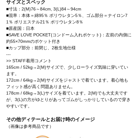
サイズとスペック
■寸法：2(M)76～84cm, 3(L)84～94cm
■混率：本体＝綿95％ ポリウレタン5％、ゴム部分＝ナイロン7
1％ ポリエステル21％ ポリウレタン8％
■原産国：日本
■SAVE LOVE POCKET(コンドーム入れポケット)：左前の内側に
約55×70mmのポケット付き
■カップ部分：前閉じ、2枚生地仕様
---
>> STAFF着用コメント
165cm / 52kg→2(M)サイズで、少しローライズ気味に穿いてい
ます。
172cm / 64kg→2(M)サイズをジャストで着ています。着心地も
フィット感が高く問題ありません。
178cm / 68kg→3(L)サイズを着ています。2(M)でも大丈夫です
が、3(L)の方がゆとりがあってゴムがしっかりしているので穿き
やすいです。
その他ディテールとお届け時のイメージ
（画像は参考商品です）