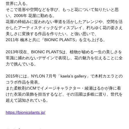
世界に入る。
そこで造形や空間などを学び、もっと花について知りたいと思
い、2006年 花屋に勤める。
花屋の枠組みに捉われない華道を活かしたアレンジや、空間を活
かしたアーティスティックなディスプレイ、朽ちゆく花の姿さえ
美しさに変換する作品を作りたい。と強い思いで、
2011年 楠木と共に『BIONIC PLANTS』を立ち上げる。
2013年現在、BIONIC PLANTSは、植物が秘める一生の美しさを
常識に捕われないデザインで表現し、花の魅力を伝えることに全
力で挑んでいる。
2015年には、NYLON 7月号「kaela’s gallery」で木村カエラとの
コラボ作品を発表。
また柔軟剤のCMでイメージキャラクター・綾瀬はるかが身に着
けた衣装の装飾を担当するなど、その活躍は多岐に渡り、世代を
超えて認知されている。
https://bionicplants.jp/