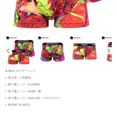
►
Mens ボクサーパンツ
▻
再入荷！人気商品
▻
柄で選ぶ
/ ▻
FLOWER
▻
色で選ぶ
/ ▻
purple - 紫
▻
色で選ぶ
/ ▻
multi color - マルチカラー
▻
BIONIC PLANTS