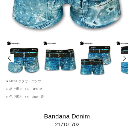
►
Mens ボクサーパンツ
▻
柄で選ぶ
/ ▻
DENIM
▻
色で選ぶ
/ ▻
blue - 青
Bandana Denim
217101702