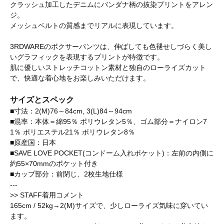
クラッシュ加工したデニムにバンダナ柄の抜染プリントをアレン
ジ。
メッシュベルトの質感までリアルに表現しています。
3RDWAREのボクサーパンツは、伸ばしても色褪せしづらく美し
いグラフィックを表現するプリントが特徴です。
肌に優しいストレッチコットン素材と独自のローライズカット
で、快適な着心地をお楽しみいただけます。
サイズとスペック
■寸法：2(M)76～84cm, 3(L)84～94cm
■混率：本体＝綿95％ ポリウレタン5％、ゴム部分＝ナイロン7
1％ ポリエステル21％ ポリウレタン8％
■原産国：日本
■SAVE LOVE POCKET(コンドーム入れポケット)：左前の内側に
約55×70mmのポケット付き
■カップ部分：前閉じ、2枚生地仕様
---
>> STAFF着用コメント
165cm / 52kg→2(M)サイズで、少しローライズ気味に穿いてい
ます。