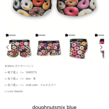
►
Mens ボクサーパンツ
▻
柄で選ぶ
/ ▻
SWEETS
▻
色で選ぶ
/ ▻
blue - 青
▻
色で選ぶ
/ ▻
multi color - マルチカラー
▻
Love Sweets
doughnutsmix blue