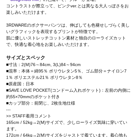
コントラストが際立って、ピンクver.とは異なる大人っぽさをお
楽しみいただけます。
3RDWAREのボクサーパンツは、伸ばしても色褪せしづらく美し
いグラフィックを表現するプリントが特徴です。
肌に優しいストレッチコットン素材と独自のローライズカット
で、快適な着心地をお楽しみいただけます。
サイズとスペック
■寸法：2(M)76～84cm, 3(L)84～94cm
■混率：本体＝綿95％ ポリウレタン5％、ゴム部分＝ナイロン7
1％ ポリエステル21％ ポリウレタン8％
■原産国：日本
■SAVE LOVE POCKET(コンドーム入れポケット)：左前の内側に
約55×70mmのポケット付き
■カップ部分：前閉じ、2枚生地仕様
---
>> STAFF着用コメント
165cm / 52kg→2(M)サイズで、少しローライズ気味に穿いてい
ます。
172cm / 64kg→2(M)サイズをジャストで着ています。着心地も