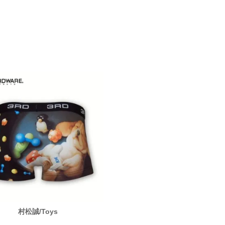
村松誠/Toys
KURONO/Rockin'Girl S