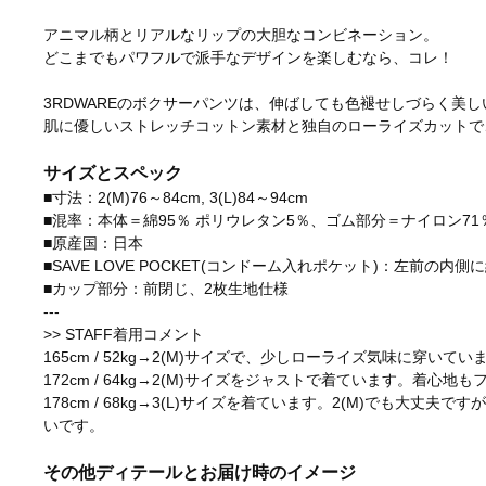
アニマル柄とリアルなリップの大胆なコンビネーション。
どこまでもパワフルで派手なデザインを楽しむなら、コレ！
3RDWAREのボクサーパンツは、伸ばしても色褪せしづらく美
肌に優しいストレッチコットン素材と独自のローライズカットで
サイズとスペック
■寸法：2(M)76～84cm, 3(L)84～94cm
■混率：本体＝綿95％ ポリウレタン5％、ゴム部分＝ナイロン71
■原産国：日本
■SAVE LOVE POCKET(コンドーム入れポケット)：左前の内側
■カップ部分：前閉じ、2枚生地仕様
---
>> STAFF着用コメント
165cm / 52kg→2(M)サイズで、少しローライズ気味に穿いてい
172cm / 64kg→2(M)サイズをジャストで着ています。着心
178cm / 68kg→3(L)サイズを着ています。2(M)でも大丈
いです。
その他ディテールとお届け時のイメージ