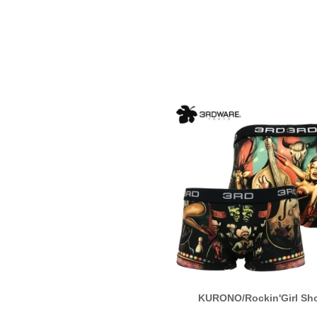
村松誠/Toys
KURONO/Rockin'Girl Sh