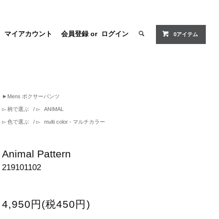
マイアカウント
会員登録
or
ログイン
0アイテム
►
Mens ボクサーパンツ
▻
柄で選ぶ
/ ▻
ANIMAL
▻
色で選ぶ
/ ▻
multi color - マルチカラー
Animal Pattern
219101102
4,950円(税450円)