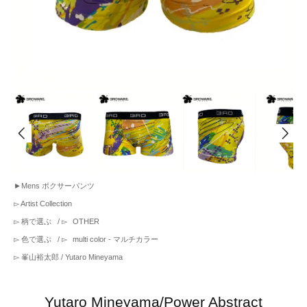
►
Mens ボクサーパンツ
▻
Artist Collection
▻
柄で選ぶ
/ ▻
OTHER
▻
色で選ぶ
/ ▻
multi color - マルチカラー
▻
峯山裕太郎 / Yutaro Mineyama
Yutaro Mineyama/Power Abstract