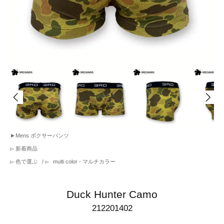
►
Mens ボクサーパンツ
▻
新着商品
▻
色で選ぶ
/ ▻
multi color - マルチカラー
Duck Hunter Camo
212201402