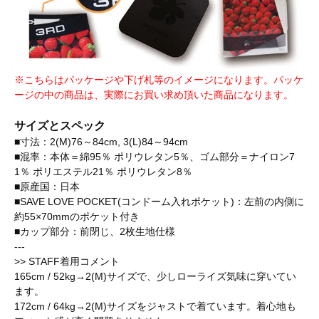
※こちらはパッケージや下げ札等のイメージになります。パッケ
ージの中の商品は、実際にお買い求め頂いた商品になります。
サイズとスペック
■寸法：2(M)76～84cm, 3(L)84～94cm
■混率：本体＝綿95％ ポリウレタン5％、ゴム部分＝ナイロン7
1％ ポリエステル21％ ポリウレタン8％
■原産国：日本
■SAVE LOVE POCKET(コンドーム入れポケット)：左前の内側に
約55×70mmのポケット付き
■カップ部分：前閉じ、2枚生地仕様
---
>> STAFF着用コメント
165cm / 52kg→2(M)サイズで、少しローライズ気味に穿いてい
ます。
172cm / 64kg→2(M)サイズをジャストで着ています。着心地も