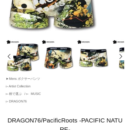
►
Mens ボクサーパンツ
▻
Artist Collection
▻
柄で選ぶ
/ ▻
MUSIC
▻
DRAGON76
DRAGON76/PacificRoots -PACIFIC NATU
RE-