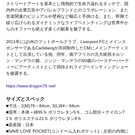
ストリートアートを基本とし情熱的で生命力溢れるタッチで、国
内外の企業広告やアパレルブランドとのコラボレーション、また
音楽関連のビジュアルや壁画など幅広く手掛ける。また、即興で
繰り広げられるダイナミックなライブペインティングは世界中か
らのオファーも絶えず多くの観客を魅了する。
2011年にはUKのフットボールクラブ、Liverpool FCとメインス
ポンサーであるCarlsbergが共同制作したCMにメインアーティス
トとして出演している他、同年、南アフリカの元大統領ネルソ
ン・マンデラの娘、ジンジ・マンデラの50歳のバースデーパーテ
ィーにアーティストとして招待されライブペインティングショー
を披露する。
https://www.dragon76.net/
サイズとスペック
■寸法：2(M)76～84cm, 3(L)84～94cm
■混率：本体＝綿95％ ポリウレタン5％、ゴム部分＝ナイロン7
1％ ポリエステル21％ ポリウレタン8％
■原産国：日本
■SAVE LOVE POCKET(コンドーム入れポケット)：左前の内側に