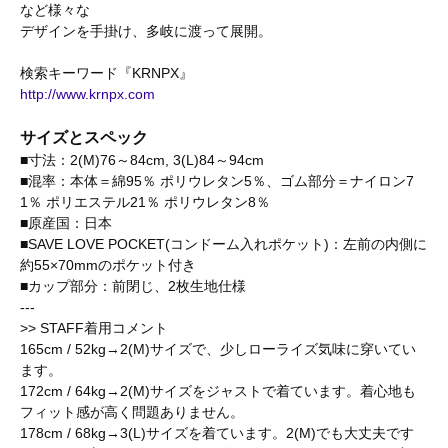
など様々な
デザインを手掛け、多岐に渡って展開。
検索キーワード『KRNPX』
http://www.krnpx.com
サイズとスペック
■寸法：2(M)76～84cm, 3(L)84～94cm
■混率：本体＝綿95％ ポリウレタン5％、ゴム部分＝ナイロン7
1％ ポリエステル21％ ポリウレタン8％
■原産国：日本
■SAVE LOVE POCKET(コンドーム入れポケット)：左前の内側に
約55×70mmのポケット付き
■カップ部分：前閉じ、2枚生地仕様
---
>> STAFF着用コメント
165cm / 52kg→2(M)サイズで、少しローライズ気味に穿いてい
ます。
172cm / 64kg→2(M)サイズをジャストで着ています。着心地も
フィット感が高く問題ありません。
178cm / 68kg→3(L)サイズを着ています。2(M)でも大丈夫です