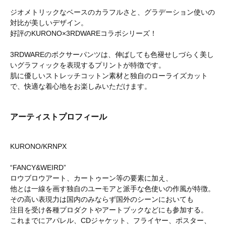
ジオメトリックなベースのカラフルさと、グラデーション使いの
対比が美しいデザイン。
好評のKURONO×3RDWAREコラボシリーズ！
3RDWAREのボクサーパンツは、伸ばしても色褪せしづらく美し
いグラフィックを表現するプリントが特徴です。
肌に優しいストレッチコットン素材と独自のローライズカット
で、快適な着心地をお楽しみいただけます。
アーティストプロフィール
KURONO/KRNPX
“FANCY&WEIRD”
ロウブロウアート、カートゥーン等の要素に加え、
他とは一線を画す独自のユーモアと派手な色使いの作風が特徴。
その高い表現力は国内のみならず国外のシーンにおいても
注目を受け各種プロダクトやアートブックなどにも参加する。
これまでにアパレル、CDジャケット、フライヤー、ポスター、