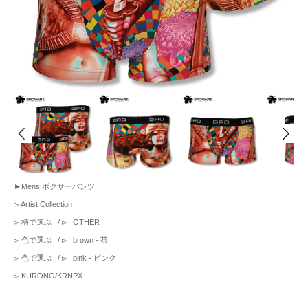
►
Mens ボクサーパンツ
▻
Artist Collection
▻
柄で選ぶ
/ ▻
OTHER
▻
色で選ぶ
/ ▻
brown - 茶
▻
色で選ぶ
/ ▻
pink - ピンク
▻
KURONO/KRNPX