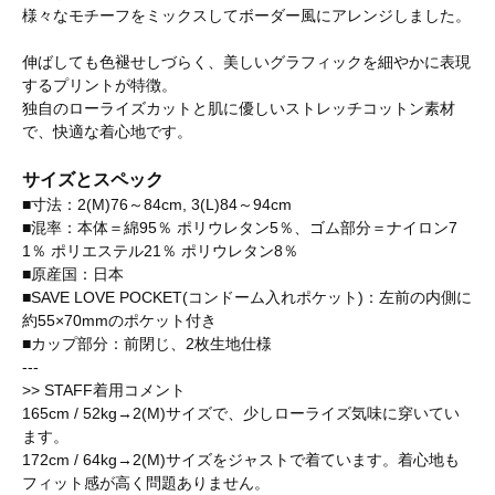
様々なモチーフをミックスしてボーダー風にアレンジしました。
伸ばしても色褪せしづらく、美しいグラフィックを細やかに表現
するプリントが特徴。
独自のローライズカットと肌に優しいストレッチコットン素材
で、快適な着心地です。
サイズとスペック
■寸法：2(M)76～84cm, 3(L)84～94cm
■混率：本体＝綿95％ ポリウレタン5％、ゴム部分＝ナイロン7
1％ ポリエステル21％ ポリウレタン8％
■原産国：日本
■SAVE LOVE POCKET(コンドーム入れポケット)：左前の内側に
約55×70mmのポケット付き
■カップ部分：前閉じ、2枚生地仕様
---
>> STAFF着用コメント
165cm / 52kg→2(M)サイズで、少しローライズ気味に穿いてい
ます。
172cm / 64kg→2(M)サイズをジャストで着ています。着心地も
フィット感が高く問題ありません。