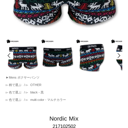
►
Mens ボクサーパンツ
▻
柄で選ぶ
/ ▻
OTHER
▻
色で選ぶ
/ ▻
black - 黒
▻
色で選ぶ
/ ▻
multi color - マルチカラー
Nordic Mix
217102502