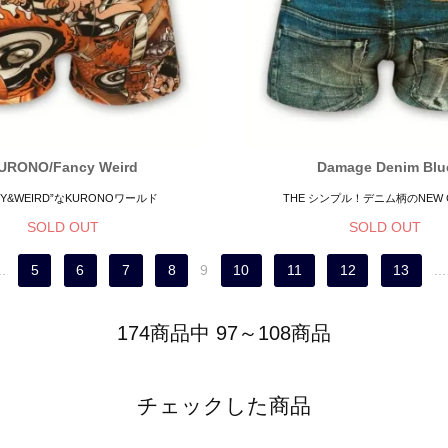
URONO/Fancy Weird
Damage Denim Blu
CY&WEIRD”なKURONOワールド
THE シンプル！デニム柄のNEW 
SOLD OUT
SOLD OUT
..
5
6
7
8
9
10
11
12
13
...
174商品中 97～108商品
チェックした商品