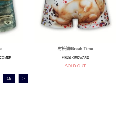
e
村松誠/Break Time
COMER
村松誠×3RDWARE
SOLD OUT
15
>